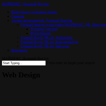
Skip
МАЙНЕКС Дальний Восток
to
Menu
Вернуться в основное меню
main
Главная
content
Архив мероприятий Дальний Восток
Горный форум и выставка МАЙНЕКС ДВ, Магадан
Условия участия
Регистрация
Горный Клуб ДВ 24, Хабаровск
Горный Клуб ДВ 24, Благовещенск
Горный Клуб ДВ 24, Магадан
Контакты
МАЙНЕКС Дальний Восток
Press enter to begin your search
Close
Search
Web Design