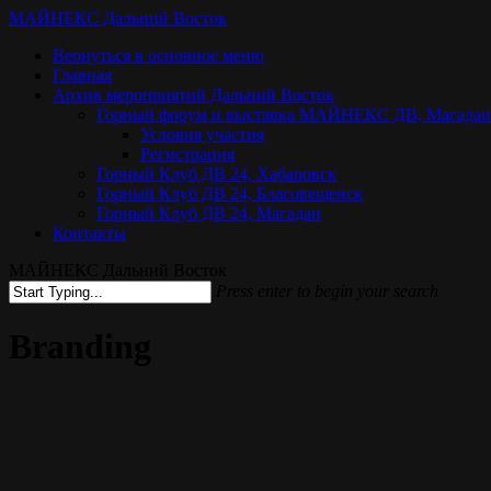
Skip
МАЙНЕКС Дальний Восток
to
Menu
Вернуться в основное меню
main
Главная
content
Архив мероприятий Дальний Восток
Горный форум и выставка МАЙНЕКС ДВ, Магадан
Условия участия
Регистрация
Горный Клуб ДВ 24, Хабаровск
Горный Клуб ДВ 24, Благовещенск
Горный Клуб ДВ 24, Магадан
Контакты
МАЙНЕКС Дальний Восток
Press enter to begin your search
Close
Search
Branding